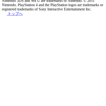
Nintendo 3DS and Wii U are trademarks of Nintendo. © 2011
Nintendo. PlayStation 4 and the PlayStation logos are trademarks or
registered trademarks of Sony Interactive Entertainment Inc.
トップへ